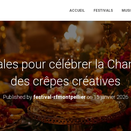
ACCUEIL
FESTIVALS
MUSI
ales pour célébrer la Ch
des crêpes créatives
Published by
festival-rfmontpellier
on
15 janvier 2026