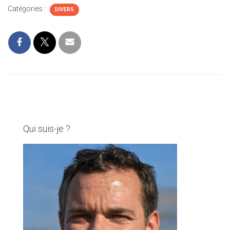
magique pour
simples et
Catégories :
toute la famille
mémorables
DIVERS
Qui suis-je ?