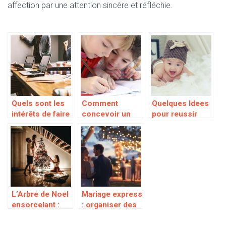
affection par une attention sincère et réfléchie.
Quels sont les
Comment
Quelques Idees
intérêts de faire
concevoir un
pour reussir
appel à
parfait
une felicitation
l’inspection du
laboratoire
de naissance
travail
scientifique
pour des
Montpellier ?
pour l’ecole
collegues
L’Arbre de Noel
Mariage express
ensorcelant :
: organiser des
Une experience
animations